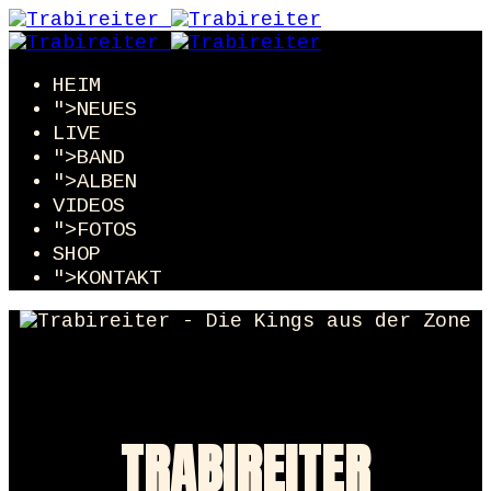
HEIM
NEUES
">
LIVE
BAND
">
ALBEN
">
VIDEOS
FOTOS
">
SHOP
KONTAKT
">
TRABI­REITER