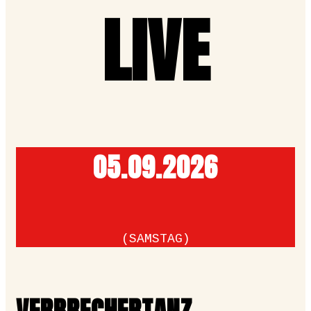
LIVE
05.09.­2026
(SAMSTAG)